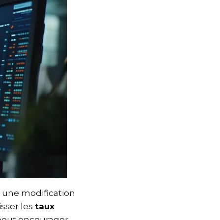
t une modification
aisser les
taux
t peut encourager