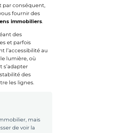
et par conséquent,
t vous fournir des
iens immobiliers
.
réant des
des et parfois
nt l’accessibilité au
lle lumière, où
 et s’adapter
stabilité des
ntre les lignes.
’immobilier, mais
esser de voir la