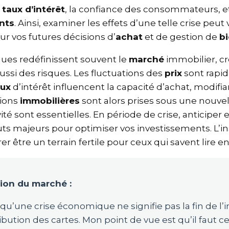
es
taux d’intérêt
, la confiance des consommateurs, 
ents
. Ainsi, examiner les effets d’une telle crise peu
our vos futures décisions d’
achat
et de gestion de
b
ques redéfinissent souvent le
marché
immobilier, c
ussi des risques. Les fluctuations des
prix
sont rapi
aux
d’intérêt influencent la capacité d’achat, modifia
isions
immobilières
sont alors prises sous une nouve
tivité sont essentielles. En période de crise, anticiper
ts majeurs pour optimiser vos investissements. L’in
rer être un terrain fertile pour ceux qui savent lire e
sion du marché :
 qu’une crise économique ne signifie pas la fin de l
ribution des cartes. Mon point de vue est qu’il faut c