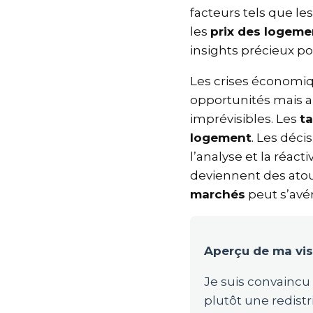
facteurs tels que l
les
prix des logem
insights précieux p
Les crises économi
opportunités mais a
imprévisibles. Les
t
logement
. Les déc
l’analyse et la réac
deviennent des atou
marchés
peut s’avé
Aperçu de ma vi
Je suis convaincu
plutôt une redist