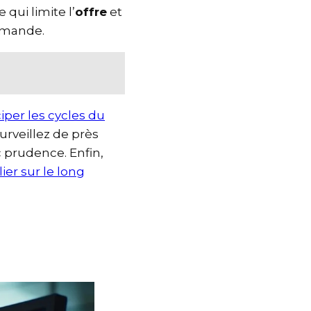
 qui limite l’
offre
et
demande.
iper les cycles du
 surveillez de près
c prudence. Enfin,
ier sur le long
e