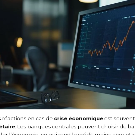
s réactions en cas de
crise économique
est souven
nétaire
. Les banques centrales peuvent choisir de b
ler l’économie, ce qui rend le crédit moins cher e