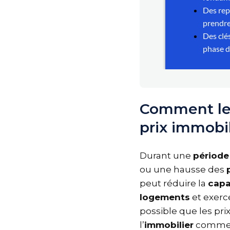
Comment les
prix immobi
Durant une
périod
ou une hausse de
peut réduire la
cap
logements
et exerc
possible que les pr
l’
immobilier
comme 