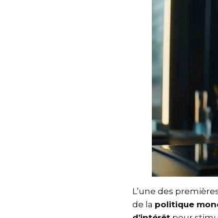
L’une des première
de la
politique mo
d’intérêt
pour stimu