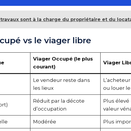
 travaux sont à la charge du propriétaire et du locat
cupé vs le viager libre
Viager Occupé (le plus
que
Viager Li
courant)
Le vendeur reste dans
L’acheteu
n
les lieux
ou louer l
Réduit par la décote
Plus élevé
ort)
d’occupation
valeur vén
elle
Modérée
Plus impo