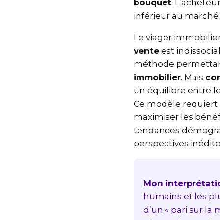
bouquet
. L’achete
inférieur au marché
Le viager immobilie
vente
est indissoci
méthode permettant
immobilier
. Mais
c
un équilibre entre 
Ce modèle requier
maximiser les bénéf
tendances démograp
perspectives inédit
Mon interprétat
humains et les pl
d’un « pari sur l