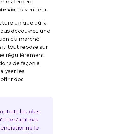
 généralement
 de vie
du vendeur.
ucture unique où la
, vous découvrez une
lution du marché
it, tout repose sur
rsée régulièrement.
tions de façon à
nalyser les
offrir des
contrats les plus
’il ne s’agit pas
ergénérationnelle