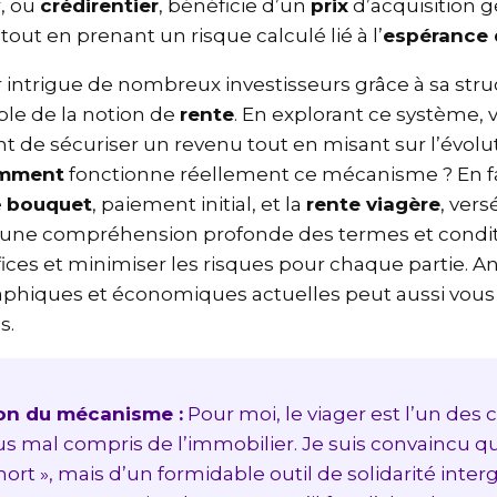
ur, ou
crédirentier
, bénéficie d’un
prix
d’acquisition
 tout en prenant un risque calculé lié à l’
espérance
r intrigue de nombreux investisseurs grâce à sa str
able de la notion de
rente
. En explorant ce système
 de sécuriser un revenu tout en misant sur l’évo
omment
fonctionne réellement ce mécanisme ? En fa
le
bouquet
, paiement initial, et la
rente viagère
, ve
t une compréhension profonde des termes et condi
ices et minimiser les risques pour chaque partie. A
hiques et économiques actuelles peut aussi vous 
es.
ion du mécanisme :
Pour moi, le viager est l’un des 
us mal compris de l’immobilier. Je suis convaincu qu
a mort », mais d’un formidable outil de solidarité int