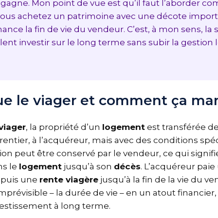
 gagne. Mon point de vue est qu’il faut l’aborder 
: vous achetez un patrimoine avec une décote imp
inance la fin de vie du vendeur. C’est, à mon sens, la 
lent investir sur le long terme sans subir la gestion
que le viager et comment ça ma
 viager
, la propriété d’un
logement
est transférée d
direntier, à l’acquéreur, mais avec des conditions sp
tion peut être conservé par le vendeur, ce qui signif
ans le
logement
jusqu’à son
décès
. L’acquéreur pai
, puis une
rente viagère
jusqu’à la fin de la vie du
imprévisible – la durée de vie – en un atout financie
vestissement à long terme.