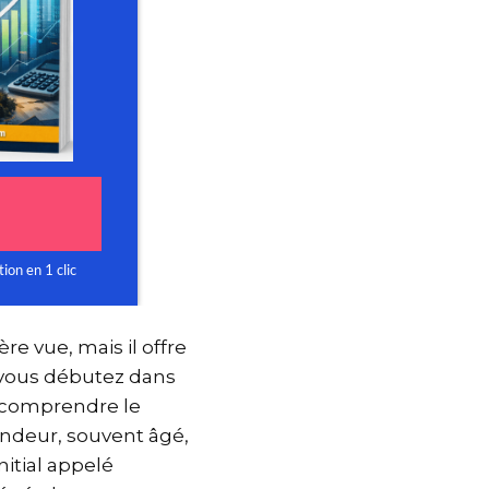
e vue, mais il offre
i vous débutez dans
s, comprendre le
endeur, souvent âgé,
nitial appelé