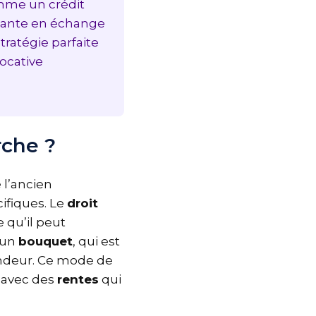
comme un crédit
ortante en échange
stratégie parfaite
 locative
rche ?
e l’ancien
écifiques. Le
droit
ie qu’il peut
e un
bouquet
, qui est
 vendeur. Ce mode de
r, avec des
rentes
qui