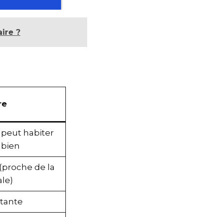
aire ?
bre
r peut habiter
e bien
 (proche de la
ale)
rtante