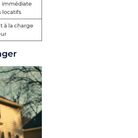
on immédiate
 locatifs
t à la charge
teur
iager