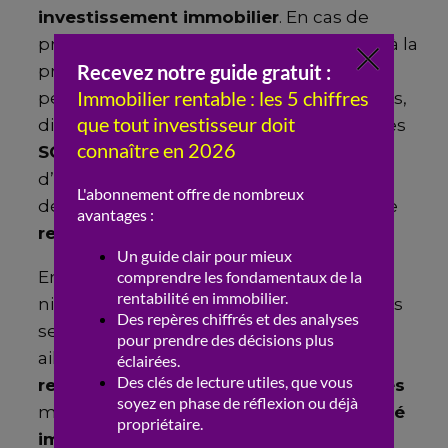
investissement immobilier
. En cas de
problèmes financiers ou de dommages à la
propriété, l’assurance peut couvrir les
pertes, réduisant ainsi les
risques
. De plus,
diversifier ses
placements
en incluant des
SCPI
, des actions ou d’autres formes
d’
investissements
, peut réduire la
dépendance à l’
immobilier
et stabiliser le
rendement
global.
Envisager des investissements dans des
niches spécifiques comme les résidences
seniors ou les déficits fonciers peut par
ailleurs offrir des opportunités de
rendement locatif
élevé avec des
risques
maîtrisés. L’étude approfondie du
marché
immobilier
, des taux d’intérêt et des