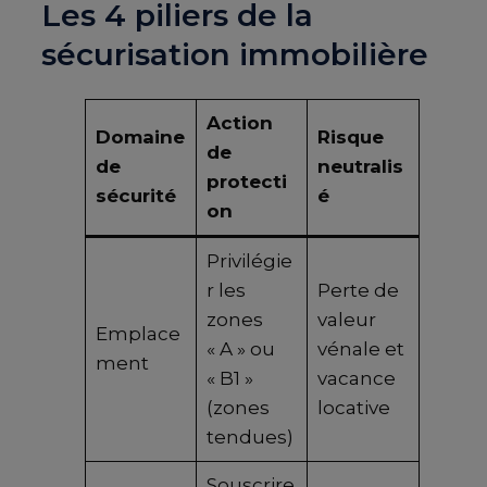
Les 4 piliers de la
sécurisation immobilière
Action
Domaine
Risque
de
de
neutralis
protecti
sécurité
é
on
Privilégie
r les
Perte de
zones
valeur
Emplace
« A » ou
vénale et
ment
« B1 »
vacance
(zones
locative
tendues)
Souscrire