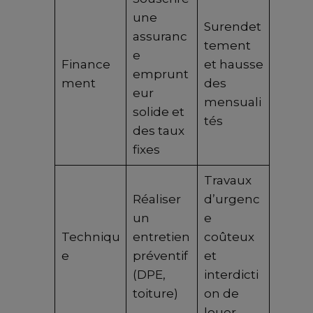
une
Surendet
assuranc
tement
e
Finance
et hausse
emprunt
ment
des
eur
mensuali
solide et
tés
des taux
fixes
Travaux
Réaliser
d’urgenc
un
e
Techniqu
entretien
coûteux
e
préventif
et
(DPE,
interdicti
toiture)
on de
louer