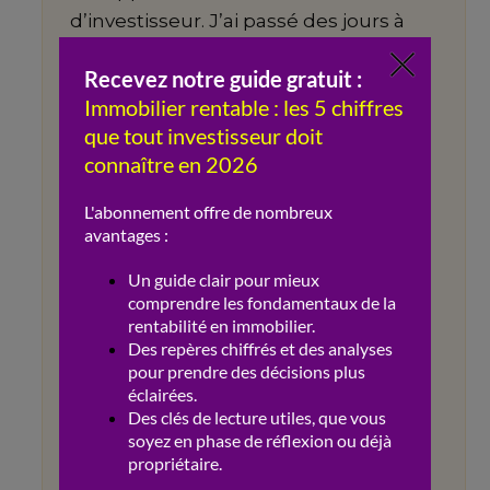
d’investisseur. J’ai passé des jours à
projeter les travaux et à imaginer la
mise en location avant même d’avoir
poussé la porte de ma banque. La
prise de conscience a été
douloureuse lorsque mon conseiller
m’a annoncé que mon taux
d’endettement ne permettait pas un
tel achat. Cette réflexion m’a servi de
leçon : j’avais perdu un temps
précieux par excès d’enthousiasme.
Depuis, ma règle d’or est de valider
ma capacité d’emprunt avant chaque
nouveau projet : cela évite les
déceptions et permet d’être le plus
réactif possible lorsqu’une véritable