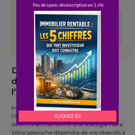
pépite se présente enfin.
Lire aussi :
Qu’est ce qu’un
immeuble de rapport et pourquoi
investir dans ce type de bien ?
Définir votre stratégie
d’investissement dans
l’immobilier locatif
Pour démarrer dans le monde de
l’investissement
immobilier
, il est
déterminant de définir une stratégie claire.
Votre approche dépendra de vos objectifs à