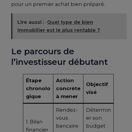
pour un premier achat bien préparé.
Lire aussi :
Quel type de bien
immobilier est le plus rentable ?
Le parcours de
l’investisseur débutant
Étape
Action
Objectif
chronolo
concrète
visé
gique
à mener
Rendez-
Détermin
vous
er son
1. Bilan
bancaire
budget
financier