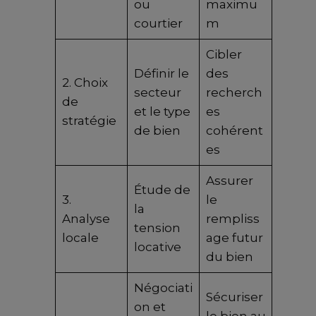
ou
maximu
courtier
m
Cibler
Définir le
des
2. Choix
secteur
recherch
de
et le type
es
stratégie
de bien
cohérent
es
Assurer
Étude de
3.
le
la
Analyse
rempliss
tension
locale
age futur
locative
du bien
Négociati
Sécuriser
on et
le bien au