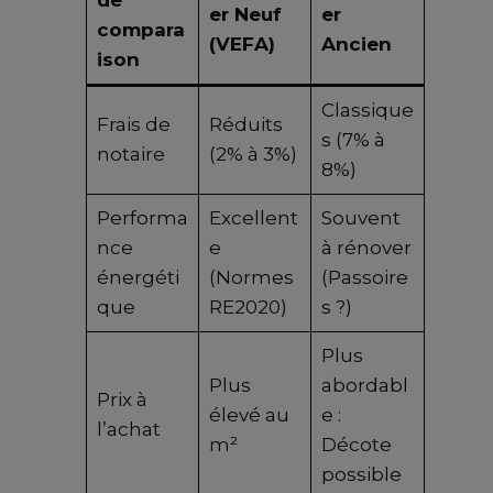
de
er Neuf
er
compara
(VEFA)
Ancien
ison
Classique
Frais de
Réduits
s (7% à
notaire
(2% à 3%)
8%)
Performa
Excellent
Souvent
nce
e
à rénover
énergéti
(Normes
(Passoire
que
RE2020)
s ?)
Plus
Plus
abordabl
Prix à
élevé au
e :
l’achat
m²
Décote
possible