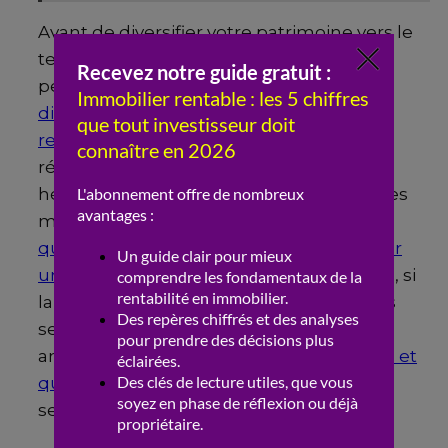
Avant de diversifier votre patrimoine vers le
tertiaire, il est essentiel de comparer les
performances en étudiant
quelle est la
différence entre rentabilité brute et
rentabilité nette
, car les charges
récupérables changent la donne. Si vous
hésitez sur le mode de détention pour ces
murs souvent coûteux, demandez-vous
qu’est-ce qu’une SCI et pourquoi en créer
une pour investir
avec des associés. Enfin, si
la gestion d’un commerce en direct vous
semble trop complexe, vous pourriez
analyser
comment fonctionnent les SCPI et
quels sont leurs rendements
dans le
secteur des bureaux.