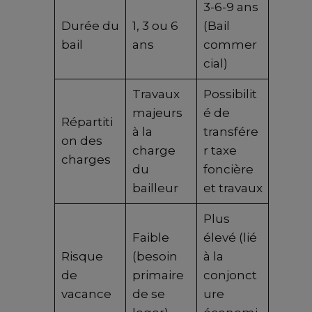
3-6-9 ans
Durée du
1, 3 ou 6
(Bail
bail
ans
commer
cial)
Travaux
Possibilit
majeurs
é de
Répartiti
à la
transfére
on des
charge
r taxe
charges
du
foncière
bailleur
et travaux
Plus
Faible
élevé (lié
Risque
(besoin
à la
de
primaire
conjonct
vacance
de se
ure