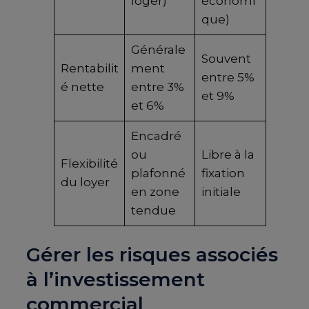
loger)
économi
que)
Générale
Souvent
Rentabilit
ment
entre 5%
é nette
entre 3%
et 9%
et 6%
Encadré
ou
Libre à la
Flexibilité
plafonné
fixation
du loyer
en zone
initiale
tendue
Gérer les risques associés
à l’investissement
commercial