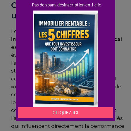
Choisir le bon local pour
un investissement réussi
Lorsqu’on parle d’
investissement
immobilier
commercial
, choisir le bon
local
est primordial. Les
investisseurs
doivent
évaluer l’emplacement, la visibilité et
l’accessibilité du
local
. Un emplacement
stratégique peut augmenter
considérablement la
rentabilité
d’un
bail
commercial
. D’autre part, il est essentiel de
comprendre les spécificités du marché
local. Les tendances en matière de
consommation, la démographie locale et
l’activité économique sont des facteurs clés
qui influencent directement la performance