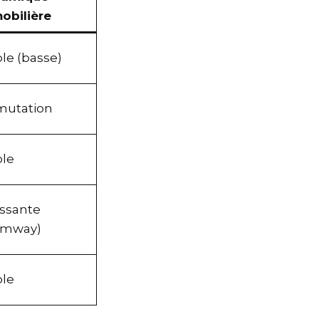
mobilière
ble (basse)
 mutation
ble
oissante
ramway)
ble