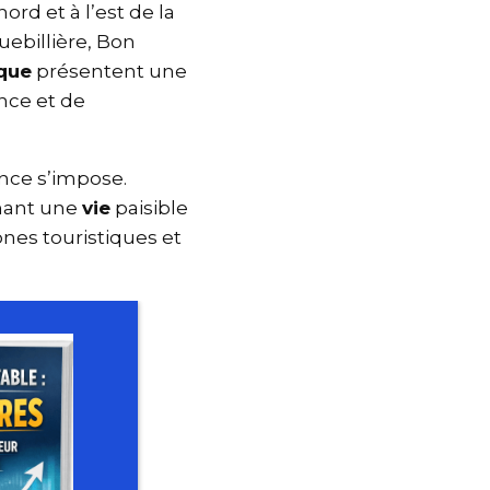
ord et à l’est de la
quebillière, Bon
isque
présentent une
lence et de
ence s’impose.
rchant une
vie
paisible
ones touristiques et