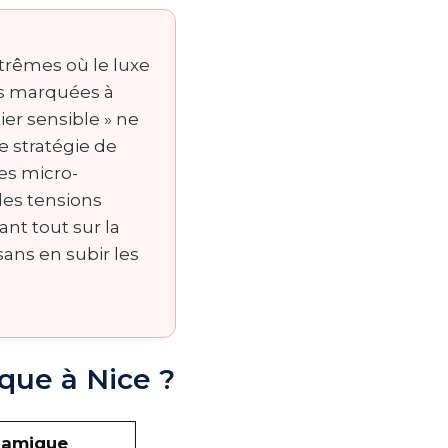
extrêmes où le luxe
rès marquées à
ier sensible » ne
une stratégie de
 les micro-
 des tensions
ant tout sur la
sans en subir les
isque à Nice ?
namique