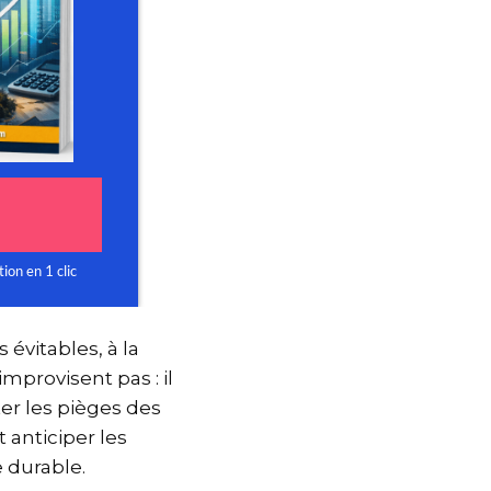
 évitables, à la
’improvisent pas : il
iter les pièges des
et anticiper les
te durable.