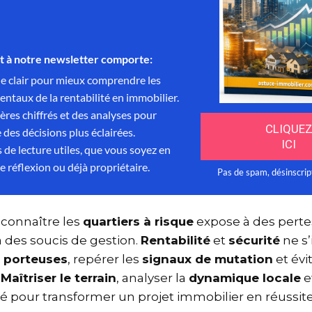
 connaître les
quartiers à risque
expose à des pertes
 à des soucis de gestion.
Rentabilité
et
sécurité
ne s
s porteuses
, repérer les
signaux de mutation
et év
s
.
Maîtriser le terrain
, analyser la
dynamique locale
a clé pour transformer un projet immobilier en réussi