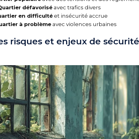
Quartier défavorisé
avec trafics divers
uartier en difficulté
et insécurité accrue
uartier à problème
avec violences urbaines
les risques et enjeux de sécurit