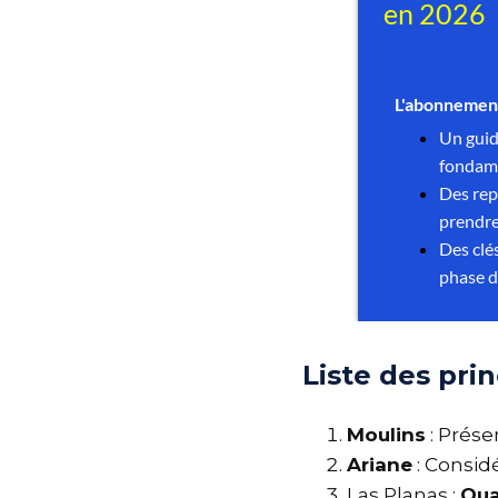
Liste des pri
Moulins
: Prés
Ariane
: Cons
Las Planas :
Qu