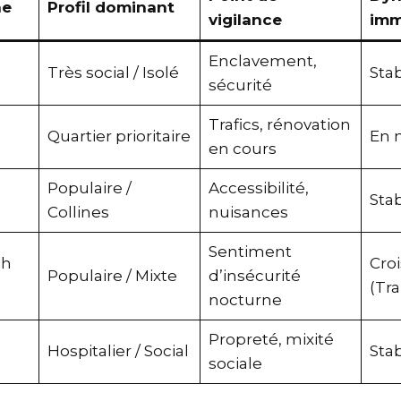
one
Profil dominant
vigilance
im
Enclavement,
Très social / Isolé
Sta
sécurité
Trafics, rénovation
Quartier prioritaire
En
en cours
Populaire /
Accessibilité,
Sta
Collines
nuisances
Sentiment
och
Cr
Populaire / Mixte
d’insécurité
(T
nocturne
Propreté, mixité
Hospitalier / Social
Sta
sociale