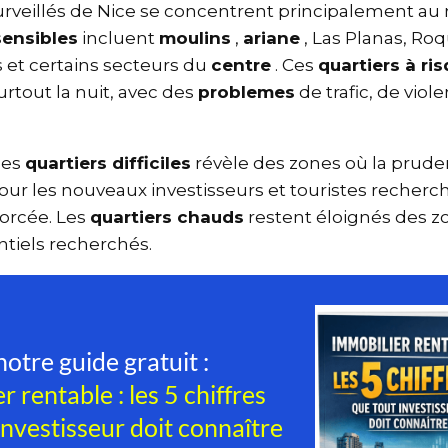
surveillés de Nice se concentrent principalement au n
 sensibles
incluent
moulins
,
ariane
, Las Planas, Ro
s et certains secteurs du
centre
. Ces
quartiers à r
surtout la nuit, avec des
problemes
de trafic, de vio
 ces
quartiers difficiles
révèle des zones où la prud
our les nouveaux investisseurs et touristes reche
forcée. Les
quartiers chauds
restent éloignés des z
entiels recherchés.