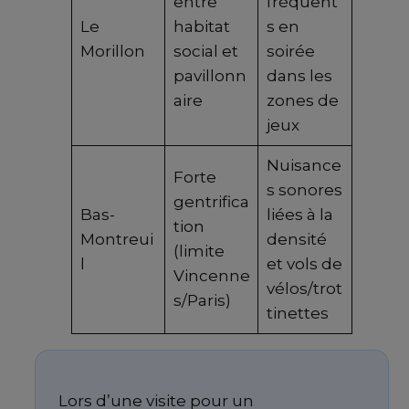
entre
fréquent
Le
habitat
s en
Morillon
social et
soirée
pavillonn
dans les
aire
zones de
jeux
Nuisance
Forte
s sonores
gentrifica
Bas-
liées à la
tion
Montreui
densité
(limite
l
et vols de
Vincenne
vélos/trot
s/Paris)
tinettes
Lors d’une visite pour un