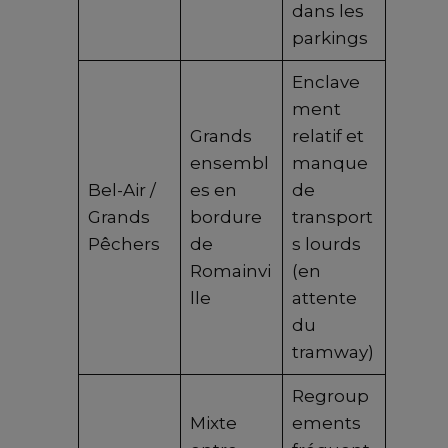
dans les
parkings
Enclave
ment
Grands
relatif et
ensembl
manque
Bel-Air /
es en
de
Grands
bordure
transport
Pêchers
de
s lourds
Romainvi
(en
lle
attente
du
tramway)
Regroup
Mixte
ements