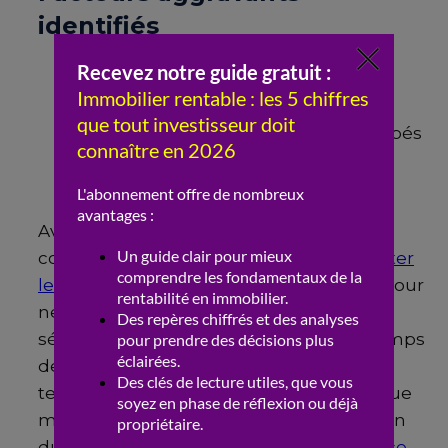
identifiés
Précarité et chômage
Manque de prévention
Présence de squats et terrains occupés
Faible intervention policière
Gestion municipale contestée
Avant d’investir dans une ville aussi
contrastée, il est indispensable de
détecter
les quartiers en devenir avant d’investir
pour
ne pas se tromper de secteur. Pour
sécuriser votre rendement, prenez le temps
de
fixer un loyer adapté au marché
en
tenant compte de la réputation de chaque
micro-quartier. Enfin, une bonne sélection
du secteur est la clé pour
éviter la vacance