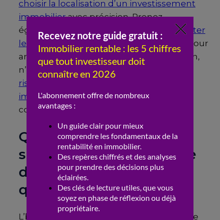
choisir la localisation d’un investissement
immobilier
avec précision. Prenez
également le temps de
comment détecter
les quartiers en devenir avant d’investir
pour
anticiper les futures hausses de prix. Enfin,
n’oubliez pas d’analyser
quels sont les
risques majeurs d’un investissement
immobilier
avant de signer votre
compromis.
Quels sont les premiers
signes d’insalubrité et de
dégradation dans ces
quartiers ?
L’
insalubrité
se manifeste par la présence