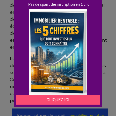
de logements vétustes, d’immeubles mal
entretenus et de parties communes
dégradées. La
dégradation
des
équipements publics, l’accumulation de
déchets ou l’absence d’entretien des
espaces verts signalent un environnement
en perte de valeur.
Les actes d’
incivilité
comme les tags, les
dépôts sauvages ou les nuisances sonores
sont des indicateurs de
trouble
chronique.
Ces signes révèlent souvent une gestion
urbaine défaillante et une absence de
cohésion sociale, facteurs aggravant la
perception du
quartier à éviter à brest
.