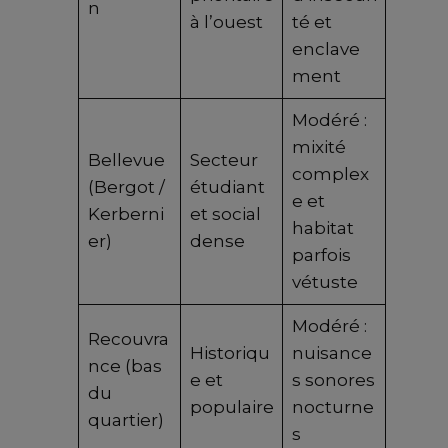
n
à l’ouest
té et
enclave
ment
Modéré :
mixité
Bellevue
Secteur
complex
(Bergot /
étudiant
e et
Kerberni
et social
habitat
er)
dense
parfois
vétuste
Modéré :
Recouvra
Historiqu
nuisance
nce (bas
e et
s sonores
du
populaire
nocturne
quartier)
s