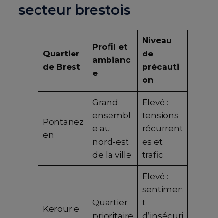
secteur brestois
Niveau
Profil et
Quartier
de
ambianc
de Brest
précauti
e
on
Grand
Élevé :
ensembl
tensions
Pontanez
e au
récurrent
en
nord-est
es et
de la ville
trafic
Élevé :
sentimen
Quartier
t
Kerourie
prioritaire
d’insécuri