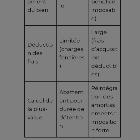
ement
bénéfice
le
du bien
imposabl
e)
Large
Limitée
(frais
Déductio
(charges
d’acquisit
n des
foncières
ion
frais
)
déductibl
es)
Réintégra
Abattem
tion des
Calcul de
ent pour
amortiss
la plus-
durée de
ements : :
value
détentio
impositio
n
n forte