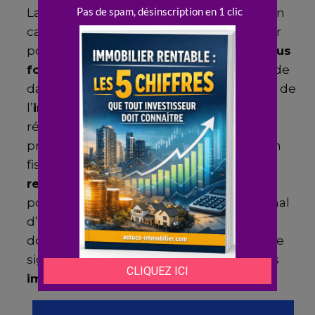
La Société Civile Immobilière (
SCI
) offre un
cadre juridique avantageux, en particulier
pour la gestion et l’
imposition
des
revenus
fonciers
. L’un des principaux attraits réside
dans la possibilité d’opter pour le régime de
l’
impôt
sur les sociétés (
IS
), qui peut se
révéler plus bénéfique pour les
propriétaires en fonction de leur situation
fiscale. De fait, sous le régime de l’
IS
, les
revenus
sont imposés à un taux fixe,
potentiellement inférieur au taux marginal
d’imposition d’un individu. Ce choix peut
donc représenter une optimisation fiscale
significative pour les détenteurs de biens
immobiliers
locatifs.