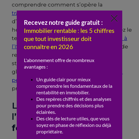
comprendre comment s’opère la
transmission d’un bien via une SCI
afin
d’anticiper les frais de succession. Si vous
hésitez encore sur le régime fiscal, prenez le
temps d’analyser le dilemme
SCI à l’IR ou à
l’IS : comment choisir
selon vos objectifs de
revenus. Enfin, gardez en tête que cette
structure impacte aussi votre patrimoine
global, notamment pour savoir si
une SCI
permet d’éviter l’IFI
dans votre situation
précise.
L’impact de la
SCI
sur
l’
imposition
des
revenus
fonciers