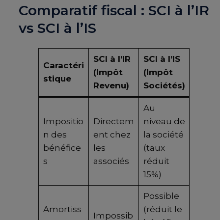
Comparatif fiscal : SCI à l’IR
vs SCI à l’IS
SCI à l’IR
SCI à l’IS
Caractéri
(Impôt
(Impôt
stique
Revenu)
Sociétés)
Au
Impositio
Directem
niveau de
n des
ent chez
la société
bénéfice
les
(taux
s
associés
réduit
15%)
Possible
Amortiss
(réduit le
Impossib