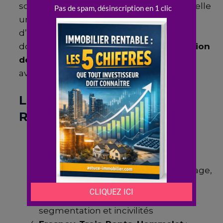
scolaires. Cette dynamique négative appelle
une vigilance accrue lors de la sélection
d’un bien à acquérir. Les investisseurs
doivent évaluer la présence de
dégradation
des espaces verts
et des équipements
avant toute décision.
Les quartiers à surveiller à
Roubaix
Alma
: Insécurité, vandalisme,
sentiment d’abandon
Le Pile
: Logements vétustes, chômage,
faible attractivité
Épeule
: Dynamisme social mais
segmentation et incivilités