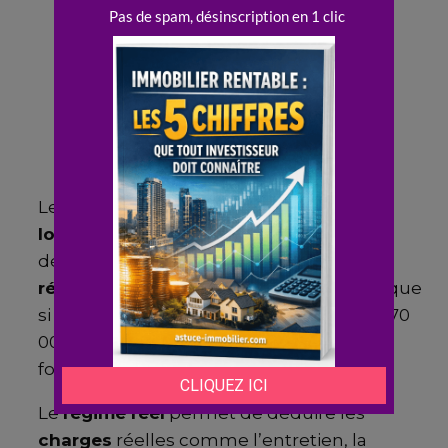
Les
revenus locatifs
générés par la
location
de mobil-homes peuvent être
déclarés sous le
régime micro-bic
ou le
régime réel
. Le
régime micro-bic
s’applique
si les
revenus
ne dépassent pas environ 70
000 euros par an, avec un abattement
forfaitaire de 50 %.
Le
régime réel
permet de déduire les
charges
réelles comme l’entretien, la