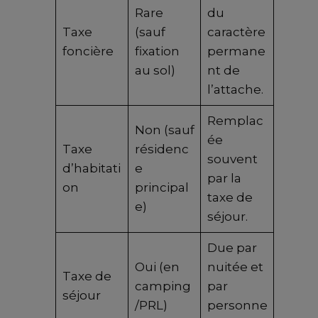
Rare
du
Taxe
(sauf
caractère
foncière
fixation
permane
au sol)
nt de
l’attache.
Remplac
Non (sauf
ée
Taxe
résidenc
souvent
d’habitati
e
par la
on
principal
taxe de
e)
séjour.
Due par
Oui (en
nuitée et
Taxe de
camping
par
séjour
/PRL)
personne