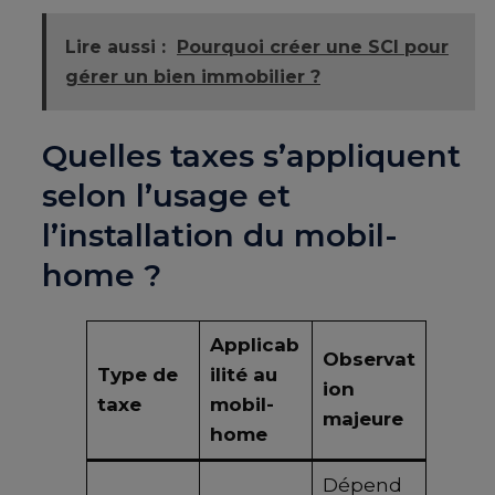
Lire aussi :
Pourquoi créer une SCI pour
gérer un bien immobilier ?
Quelles taxes s’appliquent
selon l’usage et
l’installation du mobil-
home ?
Applicab
Observat
Type de
ilité au
ion
taxe
mobil-
majeure
home
Dépend