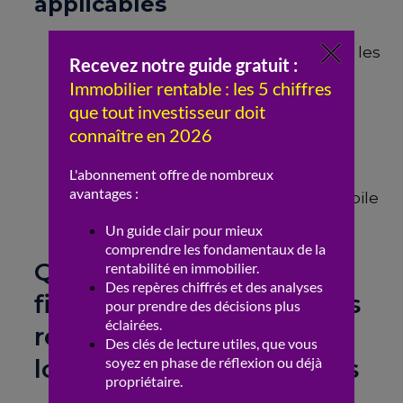
applicables
Taxe d’habitation
: Seulement pour les
résidences secondaires fixes
Taxe foncière
: Pour constructions
fixées avec fondations
Taxe de séjour
: Pour la
location
saisonnière
Exonération
: Pour mobil-home mobile
en camping
Quels sont les régimes
fiscaux possibles pour les
revenus issus de la
location de mobil-homes