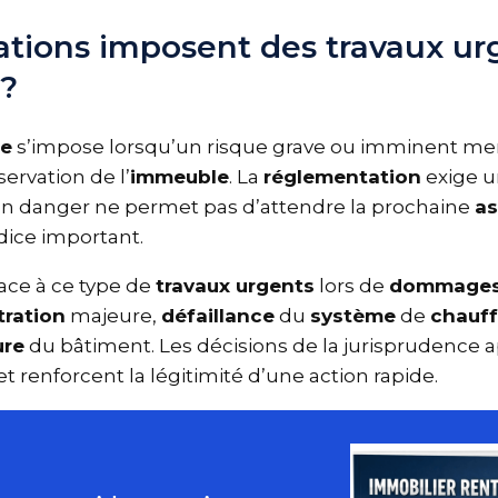
uations imposent des travaux u
 ?
ce
s’impose lorsqu’un risque grave ou imminent m
servation de l’
immeuble
. La
réglementation
exige
un danger ne permet pas d’attendre la prochaine
a
udice important.
 face à ce type de
travaux urgents
lors de
dommage
iltration
majeure,
défaillance
du
système
de
chauf
ture
du bâtiment. Les décisions de la jurisprudence
t renforcent la légitimité d’une action rapide.