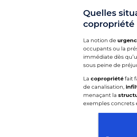
Quelles sit
copropriété
La notion de
urgen
occupants ou la pré
immédiate dès qu’
sous peine de préj
La
copropriété
fait
de canalisation,
inf
menaçant la
struc
exemples concrets e