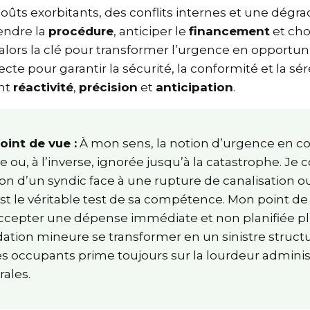
coûts exorbitants, des conflits internes et une dégr
endre la
procédure
, anticiper le
financement
et ch
 alors la clé pour transformer l’urgence en opportu
ecte pour garantir la sécurité, la conformité et la s
iant
réactivité
,
précision
et
anticipation
.
oint de vue :
À mon sens, la notion d’urgence en c
 ou, à l’inverse, ignorée jusqu’à la catastrophe. Je
ion d’un syndic face à une rupture de canalisation 
st le véritable test de sa compétence. Mon point de 
 accepter une dépense immédiate et non planifiée 
adation mineure se transformer en un sinistre struc
des occupants prime toujours sur la lourdeur admini
rales.