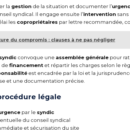
uer la
gestion
de la situation et documenter l’
urgen
onseil syndical. Il engage ensuite l’
intervention
sans
élai les
copropriétaires
par lettre recommandée, co
ture du compromis : clauses à ne pas négliger
e
syndic
convoque une
assemblée générale
pour ra
és de
financement
et répartir les charges selon le 
ponsabilité
est encadrée par la loi et la jurisprude
use et une documentation précise.
 procédure légale
’
urgence
par le
syndic
ventuelle du conseil syndical
mmédiate et sécurisation du site