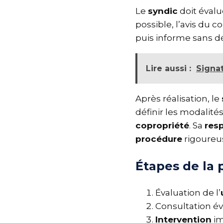
Le
syndic
doit éval
possible, l’avis du c
puis informe sans d
Lire aussi :
Signa
Après réalisation, l
définir les modalit
copropriété
. Sa
res
procédure
rigoure
Étapes de la
Évaluation de l
Consultation é
Intervention
i