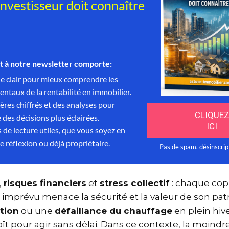
e
,
risques financiers
et
stress collectif
: chaque co
tre imprévu menace la sécurité et la valeur de son p
ation
ou une
défaillance du chauffage
en plein hi
croît pour agir sans délai. Dans ce contexte, la moind