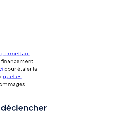
ux permettant
le financement
ci
pour étaler la
ier
quelles
es dommages
r déclencher