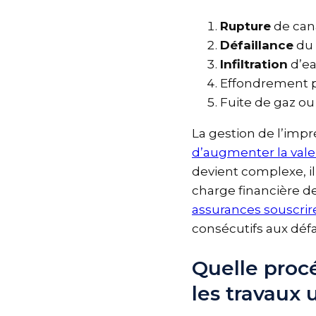
Rupture
de can
Défaillance
d
Infiltration
d’e
Effondrement 
Fuite de gaz ou
La gestion de l’impr
d’augmenter la val
devient complexe, il
charge financière de
assurances souscri
consécutifs aux dé
Quelle proc
les travaux