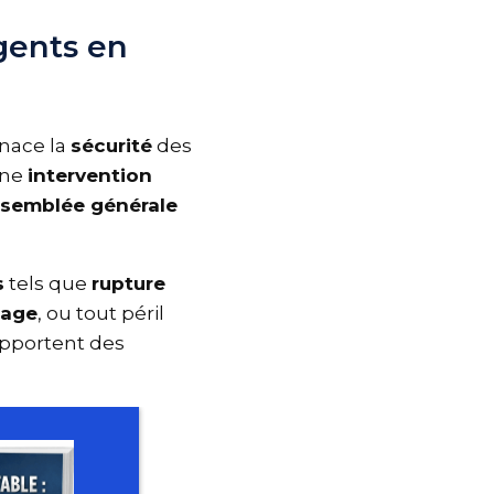
rgents en
enace la
sécurité
des
 une
intervention
ssemblée générale
s
tels que
rupture
fage
, ou tout péril
 apportent des