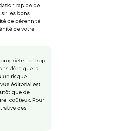
adation rapide de
oisir les bons
nité de pérennité.
érénité de votre
opropriété est trop
 considère que la
ou un risque
vue éditorial est
plutôt que de
turel coûteux. Pour
strative des