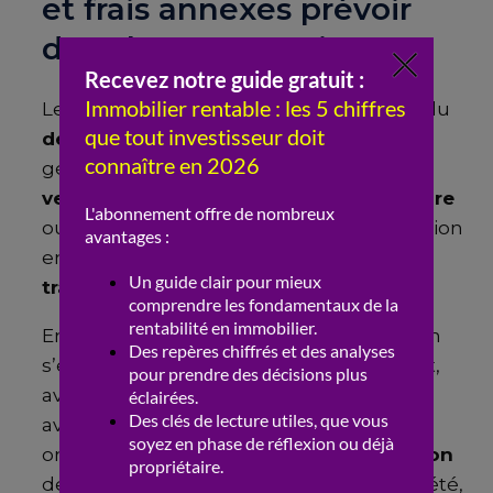
et frais annexes prévoir
dans le compromis ?
Le
compromis
doit préciser le montant du
dépôt de garantie
ou séquestre,
généralement entre 5 et 10 % du prix de
vente
. Ce montant, conservé par le
notaire
ou l’agent immobilier, encadre la restitution
en cas d’
annulation
et sécurise la
transaction
.
En 2026, les
frais de notaire
pour l’ancien
s’élèvent à environ 7 à 8 % du prix d’achat,
avec une hausse de 0,5 % appliquée dès
avril pour les droits de mutation à titre
onéreux. Prendre en compte la
répartition
des
coûts
annexes, charges de copropriété,