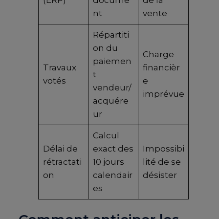
nt
vente
Répartiti
on du
Charge
paiemen
Travaux
financièr
t
votés
e
vendeur/
imprévue
acquére
ur
Calcul
Délai de
exact des
Impossibi
rétractati
10 jours
lité de se
on
calendair
désister
es