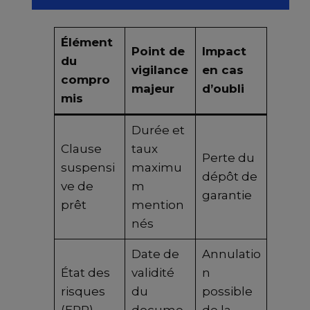
Élément
Point de
Impact
du
vigilance
en cas
compro
majeur
d’oubli
mis
Durée et
Clause
taux
Perte du
suspensi
maximu
dépôt de
ve de
m
garantie
prêt
mention
nés
Date de
Annulatio
État des
validité
n
risques
du
possible
(ERP)
docume
de la