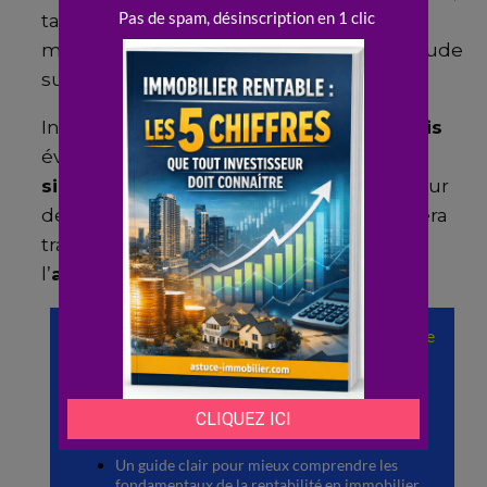
taxe foncière proratisée et frais de
mainlevée d’hypothèque réduit l’incertitude
sur le budget global.
Intégrer ces
éléments
dans le
compromis
évite les mauvaises surprises après la
signature
. Vérifier que le
vendeur
est à jour
de ses
charges
et qu’aucune dette ne sera
transférée lors de la
mutation
protège
l’
acheteur
et clarifie la
transaction
.