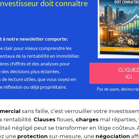
mmercial
sans faille, c’est verrouiller votre investiss
a rentabilité.
Clauses
floues,
charges
mal réparties
détail négligé peut se transformer en litige coûteux
nez une
protection
sur-mesure, une
négociation
af