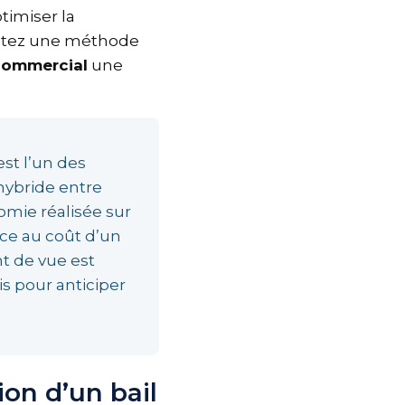
timiser la
Adoptez une méthode
lcommercial
une
est l’un des
e hybride entre
nomie réalisée sur
face au coût d’un
nt de vue est
is pour anticiper
ion d’un bail