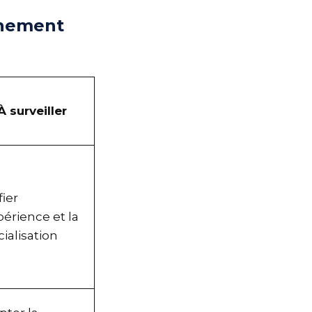
agnement
À surveiller
ifier
xpérience et la
cialisation