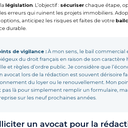
à la
législation
. L’objectif :
sécuriser
chaque étape, op
r les erreurs qui ruinent les projets immobiliers. 
s options, anticipez les risques et faites de votre
bai
ce durable.
ints de vigilance :
À mon sens, le bail commercial 
 piégeux du droit français en raison de son caractèr
elle et règles d’ordre public. Je considère que l’éco
un avocat lors de la rédaction est souvent dérisoire 
plafonnement du loyer ou le renouvellement. Mon poi
st pas là pour simplement remplir un formulaire, ma
ntreprise sur les neuf prochaines années.
liciter un avocat pour la rédact