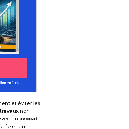
ement et éviter les
,
travaux
non
. Avec un
avocat
fûtée et une