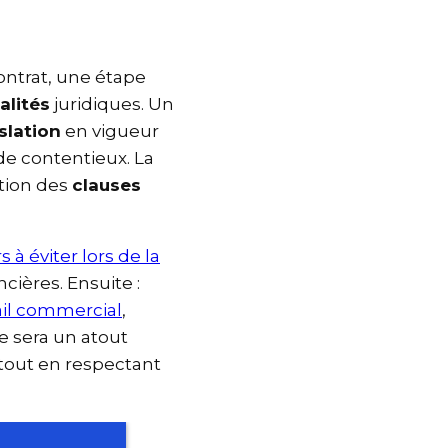
ontrat, une étape
malités
juridiques. Un
islation
en vigueur
de contentieux. La
ation des
clauses
rs à éviter lors de la
cières. Ensuite :
 bail commercial
,
ise sera un atout
x
tout en respectant