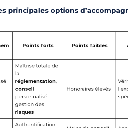
des principales options d’accomp
gnem
Points forts
Points faibles
Maîtrise totale de
la
lisé
réglementation
,
Vér
conseil
Honoraires élevés
l’e
personnalisé,
spé
gestion des
risques
Authentification,