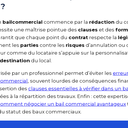
 ?
un
bailcommercial
commence par la
rédaction
du c
cessite une maîtrise pointue des
clauses
et des
for
garantit que chaque point du
contrat
respecte la
lég
ement les
parties
contre les
risques
d’annulation ou 
leur comme du locataire s’appuie sur la personnalis
a
destination
du local.
risée par un professionnel permet d’éviter les
erreu
l commercial
, souvent lourdes de conséquences finan
’insertion des
clauses essentielles à vérifier dans un
es à la répartition des travaux. Enfin : cette expert
comment négocier un bail commercial avantageu
ct du statut des baux commerciaux.