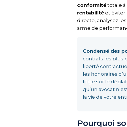
conformité
totale 
rentabilité
et évite
directe, analysez le
arme de performan
Condensé des po
contrats les plus
liberté contractu
les honoraires d’
litige sur le dé
qu’un avocat n’e
la vie de votre e
Pourquoi sol