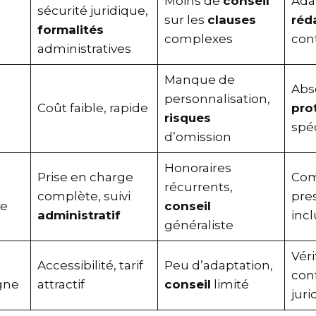
Moins de
conseil
Ada
sécurité juridique,
sur les
clauses
ré
formalités
complexes
co
administratives
Manque de
Ab
personnalisation,
Coût faible, rapide
pr
risques
spé
d’omission
Honoraires
Prise en charge
Co
récurrents,
complète, suivi
pre
ive
conseil
administratif
inc
généraliste
Vér
Accessibilité, tarif
Peu d’adaptation,
co
ligne
attractif
conseil
limité
jur