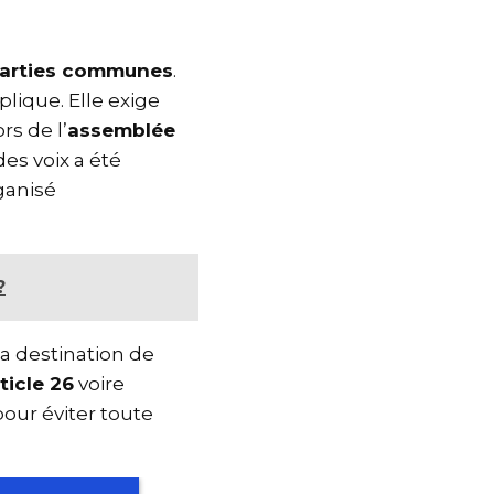
parties communes
.
applique. Elle exige
ors de l’
assemblée
des voix a été
organisé
 ?
 la destination de
rticle 26
voire
pour éviter toute