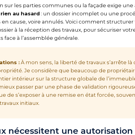
on sur les parties communes ou la façade exige un
z rien au hasard
: un dossier incomplet ou une proc
is en cause, voire annulés. Voici comment structur
ossier à la réception des travaux, pour sécuriser vot
ts face à l’assemblée générale.
ations :
À mon sens, la liberté de travaux s’arrête
ropriété. Je considère que beaucoup de propriéta
ntier intérieur sur la structure globale de l’immeub
ut mieux passer par une phase de validation rigour
que de s’exposer à une remise en état forcée, souve
travaux initiaux.
ux nécessitent une autorisatio