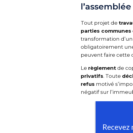
l’assemblée
Tout projet de
trav
parties commune
transformation d’u
obligatoirement u
peuvent faire cette
Le
règlement
de co
privatifs
. Toute
dé
refus
motivé s’impo
négatif sur l’immeu