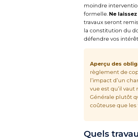
moindre interventi
formelle.
Ne laisse
travaux seront rem
la constitution du d
défendre vos intérê
Aperçu des oblig
règlement de cop
l’impact d’un cha
vue est qu’il va
Générale plutôt 
coûteuse que les 
Quels trava