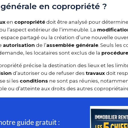
 générale en copropriété ?
aux
en
copropriété
doit être analysé pour détermine
s
ou l’aspect extérieur de l’immeuble. La
modificati
n espace partagé ou la création d’une nouvelle ouv
ne
autorisation
de l’
assemblée générale
. Seuls les
 demande, les locataires sont exclus de la
procédur
propriété précise la destination des lieux et les lim
cision
d’autoriser ou de refuser des
travaux
doit res
se si les
conditions
ne sont pas réunies, notammen
ble ou d’atteinte aux droits des autres copropriétair