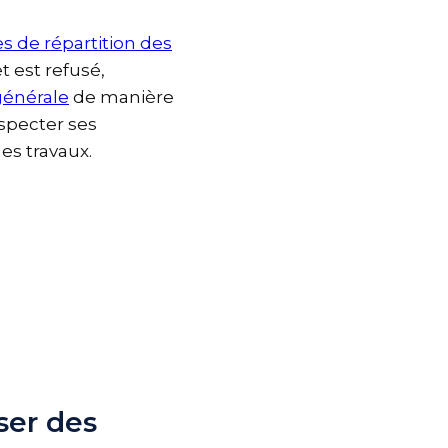
les de répartition des
jet est refusé,
 générale
de manière
respecter ses
 des travaux.
iser des