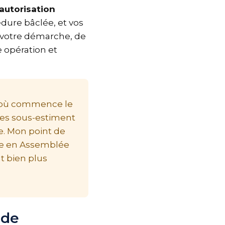
e
autorisation
édure bâclée, et vos
er votre démarche, de
re opération et
 là où commence le
ires sous-estiment
le. Mon point de
euse en Assemblée
nt bien plus
n de