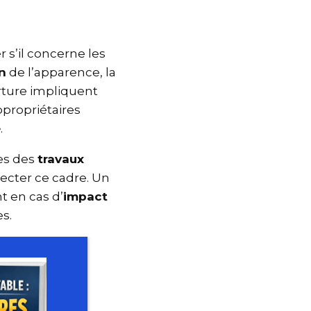
r s’il concerne les
on
de l’apparence, la
erture impliquent
 copropriétaires
e
.
ites des
travaux
pecter ce cadre. Un
t en cas d’
impact
es.