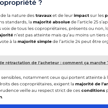
copropriété ?
de la nature des
travaux
et de leur
impact
sur les
ons standards, la
majorité absolue
de l’article 25 s’
s voix de tous les copropriétaires, présents ou non, l
ajorité
n’est pas atteinte mais qu’au moins un tiers 
 vote à la
majorité simple
de l’article 24 peut être 
 de rétractation de l’acheteur : comment ça marche
ès sensibles, notamment ceux qui portent atteinte à
roits des copropriétaires, exigent la
majorité de l’a
isprudence veille au respect strict de ces
conditions
on
.