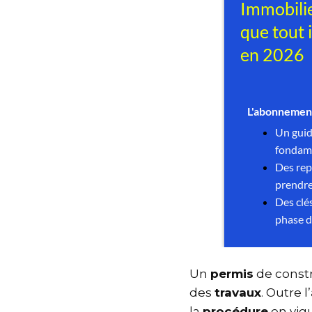
Un
permis
de cons
des
travaux
. Outre l
la
procédure
en vi